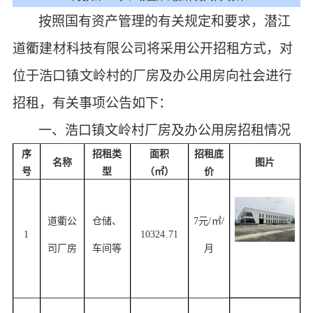
按照国有资产管理的有关规定和要求，
潜江
道衢建材科技有限公司
将采用公开招租方式，
对
位于
浩口镇文岭村的
厂房及办公用房向社会
进行
招租
，
有关事项公告如下：
一、浩口镇文岭村厂房及办公用房招租情况
序
招租类
面积
招租底
名称
图片
号
型
（㎡）
价
道衢公
仓储、
7元/㎡/
1
10324.71
司厂房
车间等
月