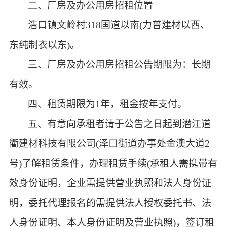
二、厂房及办公用房招租位置
浩口镇文岭村
318国道以南(力普建材以西、
东纯制衣以东)。
三、厂房及办公用房招租公告期限为：长期
有效。
四、
租赁期限
为
1年，租金按年支付。
五、
有意向
承
租者
请于公告之日起
到
潜江道
衢建材科技有限公司
(泽口街道办事处金澳大道2
号)
了解租赁条件，办理
租赁
手续
(承租人
需携带有
效身份证明，企业需提供营业执照和法人身份证
明，委托代理报名的需提供法人授权委托书、法
人身份证明、本人身份证明及营业执照
)，
签订
租