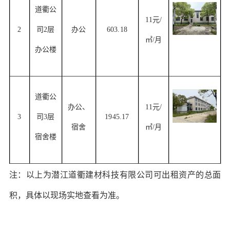
道衢公
11元/
2
司
2层
办公
603.18
㎡/月
办公楼
道衢公
办公、
11元/
3
司
3层
1945.17
宿舍
㎡/月
宿舍楼
注：以上为潜江道衢建材科技有限公司可出租资产的总面
积，具体以现场实地查看为准。